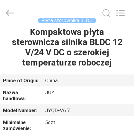
Bextreme
Shell
Motor
Technology
Co.,Ltd.
Płyta sterownika BLDC
All
Rights
Kompaktowa płyta
DOM
Reserved.
sterownicza silnika BLDC 12
PRODUKTY
V/24 V DC o szerokiej
temperaturze roboczej
FILMY
Place of Origin:
China
O
Nazwa
JUYI
NAS
handlowa:
Model Number:
JYQD-V6.7
WYCIECZKA
Minimalne
5szt
PO
zamówienie: