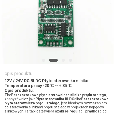
POPROSIĆ
O
WYCENĘ
SITEMAP
POLITYKA
PRYWATNOŚCI
opis produktu
12V / 24V DC BLDC Płyta sterownika silnika
Temperatura pracy -20 ℃ ~ + 85 ℃
Opis produktu:
The
Bezszczotkowa płyta sterownicza silnika prądu stałego
,
znany również jako
Płyta sterownika BLDC
albo
Bezszczotkowa
płyta sterownicza prądu stałego
, jest idealnym rozwiązaniem
do sterowania silnikami prądu stałego w projektach napędów
silnikowych.Ta tablica zawiera a
zakres regulacji prędkości
od