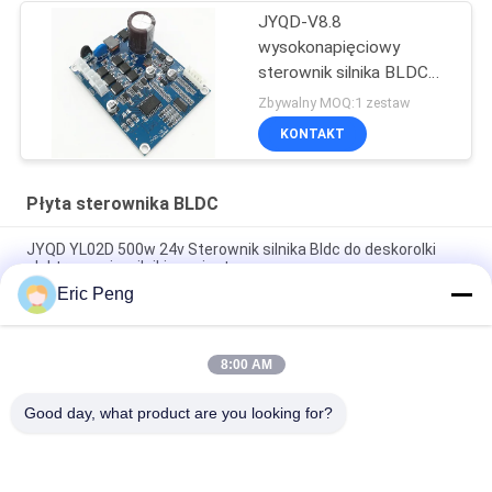
JYQD-V8.8
wysokonapięciowy
sterownik silnika BLDC
110VAC / 22VAC
Zbywalny MOQ:1 zestaw
KONTAKT
Płyta sterownika BLDC
JYQD YL02D 500w 24v Sterownik silnika Bldc do deskorolki
elektrycznej z silnikiem piasty
Eric Peng
Czujnik Halla 110V 220V 12V 24v Bezszczotkowy sterownik
silnika prądu stałego Pwm
8:00 AM
JYQD - V7.5E 36 do 72VDC Trójfazowa płyta sterownika BLDC
silnika Mosfet
Good day, what product are you looking for?
popularne kategorie
Wszystko