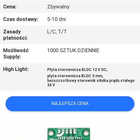
FABRYCE
Cena:
Zbywalny
Czas dostawy:
5-10 dni
KONTROLA
Zasady
L/C, T/T
JAKOŚCI
płatności:
Możliwość
1000 SZTUK DZIENNIE
SKONTAKTUJ
Supply:
SIĘ
High Light:
,
Płyta sterownicza BLDC 12 V DC
Z
,
płyta sterownicza BLDC 5 mm
bezszczotkowy sterownik silnika prądu stałego
NAMI
24 V
NAJLEPSZA CENA
AKTUALNOŚCI
WSZYSTKIE
PRZYPADKI