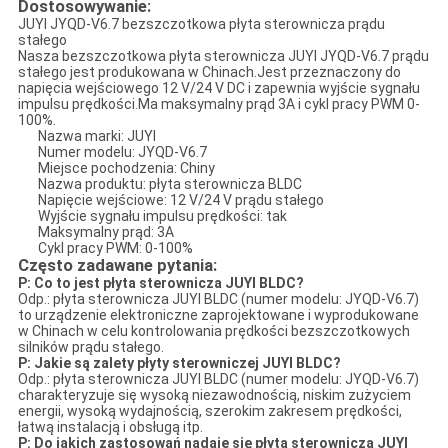
Dostosowywanie:
JUYI JYQD-V6.7 bezszczotkowa płyta sterownicza prądu
stałego
Nasza bezszczotkowa płyta sterownicza JUYI JYQD-V6.7 prądu
stałego jest produkowana w Chinach.Jest przeznaczony do
napięcia wejściowego 12 V/24 V DC i zapewnia wyjście sygnału
impulsu prędkości.Ma maksymalny prąd 3A i cykl pracy PWM 0-
100%.
Nazwa marki: JUYI
Numer modelu: JYQD-V6.7
Miejsce pochodzenia: Chiny
Nazwa produktu: płyta sterownicza BLDC
Napięcie wejściowe: 12 V/24 V prądu stałego
Wyjście sygnału impulsu prędkości: tak
Maksymalny prąd: 3A
Cykl pracy PWM: 0-100%
Często zadawane pytania:
P: Co to jest płyta sterownicza JUYI BLDC?
Odp.: płyta sterownicza JUYI BLDC (numer modelu: JYQD-V6.7)
to urządzenie elektroniczne zaprojektowane i wyprodukowane
w Chinach w celu kontrolowania prędkości bezszczotkowych
silników prądu stałego.
P: Jakie są zalety płyty sterowniczej JUYI BLDC?
Odp.: płyta sterownicza JUYI BLDC (numer modelu: JYQD-V6.7)
charakteryzuje się wysoką niezawodnością, niskim zużyciem
energii, wysoką wydajnością, szerokim zakresem prędkości,
łatwą instalacją i obsługą itp.
P: Do jakich zastosowań nadaje się płyta sterownicza JUYI