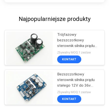
Najpopularniejsze produkty
Trójfazowy
bezszczotkowy
sterownik silnika prądu
stałego
Zbywalny MOQ:1 zestaw
KONTAKT
Bezszczotkowy
sterownik silnika prądu
stałego 12V do 36v
500w
Zbywalny MOQ:1 zestaw
KONTAKT