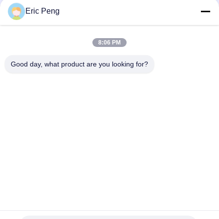
Eric Peng
8:06 PM
Good day, what product are you looking for?
popularne kategorie
Wszystko
Płyta Sterownika 
Układ Scalony 
BLDC
Sterownika Silnika 
BLDC
3-Fazowy Sterownik 
Samochodowa 
Silnika BLDC
Pompa Wodna
Wentylator 
BLDC Pompa Wodna
Odśrodkowy BLDC
Bezszczotkowy 
Elektryczny Siłownik 
Silnik Prądu Stałego
Liniowy