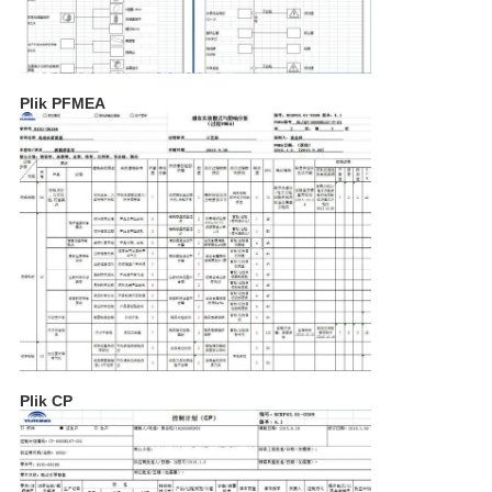
POPROSIĆ
O
Plik PFMEA
WYCENĘ
SITEMAP
POLITYKA
PRYWATNOŚCI
Plik CP