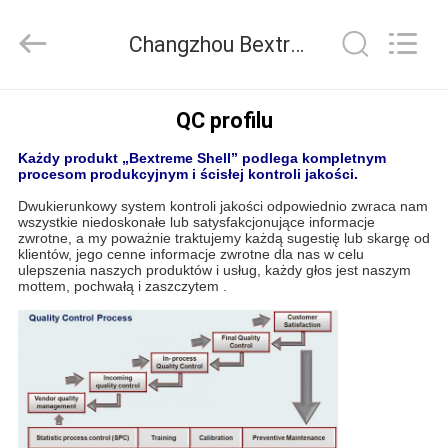
Bextreme
Shell
Motor
Changzhou Bextreme Shell Motor Technology Co.,Ltd Kontrola jakości
Technology
Co.,Ltd.
All
Rights
DOM
Reserved.
QC profilu
Każdy produkt „Bextreme Shell” podlega kompletnym
PRODUKTY
procesom produkcyjnym i ścisłej kontroli jakości.
Dwukierunkowy system kontroli jakości odpowiednio zwraca nam
wszystkie niedoskonałe lub satysfakcjonujące informacje
FILMY
zwrotne, a my poważnie traktujemy każdą sugestię lub skargę od
klientów, jego cenne informacje zwrotne dla nas w celu
ulepszenia naszych produktów i usług, każdy głos jest naszym
mottem, pochwałą i zaszczytem .
O
NAS
WYCIECZKA
PO