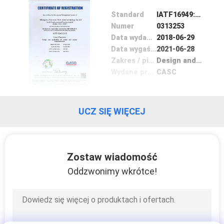
Standard
IATF16949:2016
Numer
0313253
Data wydania
2018-06-29
Data wygaśnięcia
2021-06-28
Zakres / piecyk
Design and production of motors and pumps
Wydane przez
CASC
UCZ SIĘ WIĘCEJ
Zostaw wiadomość
Oddzwonimy wkrótce!