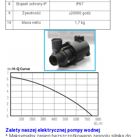
8
Stopień ochrony IP
IP67
9
Żywotność
≥20000 godz
10
Masa netto
1,7 kg
Zalety naszej elektrycznej pompy wodnej
* Maksymalny zasięg bezszczotkowego zespołu silnika do