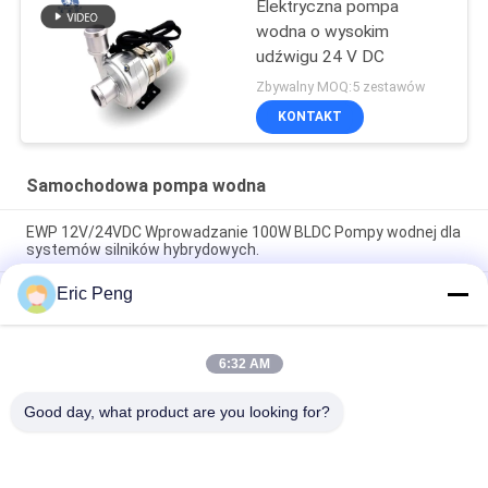
Elektryczna pompa
wodna o wysokim
udźwigu 24 V DC
Zbywalny MOQ:5 zestawów
KONTAKT
Samochodowa pompa wodna
EWP 12V/24VDC Wprowadzanie 100W BLDC Pompy wodnej dla
systemów silników hybrydowych.
Eric Peng
Pompy chłodzące samochodowe EWP o napięciu 24VDC do
układu chłodzenia PHEV dla pojazdów elektrycznych z
hybrydowym autobusem.
6:32 AM
Wysokiej jakości pompa wodna Bextreme Shell 24VDC dla
pojazdów silnikowych.
Good day, what product are you looking for?
popularne kategorie
Wszystko