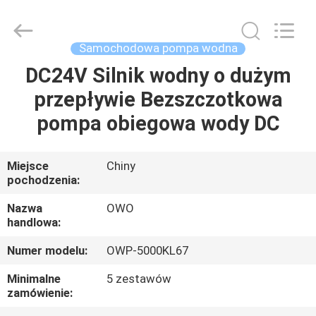
Bextreme
Shell
Motor
Technology
Co.,Ltd.
Samochodowa pompa wodna
All
Rights
DC24V Silnik wodny o dużym
DOM
Reserved.
przepływie Bezszczotkowa
PRODUKTY
pompa obiegowa wody DC
FILMY
Miejsce
Chiny
pochodzenia:
O
Nazwa
OWO
handlowa:
NAS
Numer modelu:
OWP-5000KL67
WYCIECZKA
Minimalne
5 zestawów
zamówienie:
PO