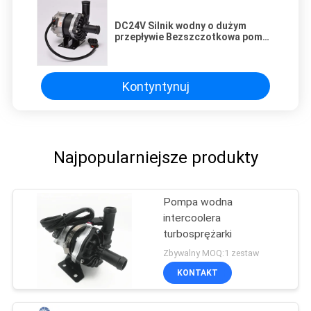
DC24V Silnik wodny o dużym
przepływie Bezszczotkowa pompa
obiegowa wody DC
Kontyntynuj
Najpopularniejsze produkty
Pompa wodna
intercoolera
turbosprężarki
Zbywalny MOQ:1 zestaw
KONTAKT