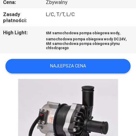
Cena:
Zbywalny
FABRYCE
Zasady
L/C, T/T, L/C
płatności:
KONTROLA
JAKOŚCI
High Light:
,
6M samochodowa pompa obiegowa wody
,
samochodowa pompa obiegowa wody DC24V
6M samochodowa pompa obiegowa płynu
chłodzącego
SKONTAKTUJ
SIĘ
NAJLEPSZA CENA
Z
NAMI
AKTUALNOŚCI
WSZYSTKIE
PRZYPADKI