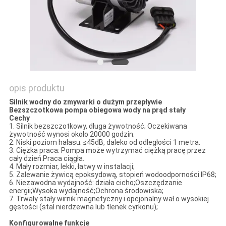
POPROSIĆ
O
WYCENĘ
opis produktu
SITEMAP
Silnik wodny do zmywarki o dużym przepływie
Bezszczotkowa pompa obiegowa wody na prąd stały
Cechy
POLITYKA
1. Silnik bezszczotkowy, długa żywotność; Oczekiwana
żywotność wynosi około 20000 godzin.
PRYWATNOŚCI
2. Niski poziom hałasu: ≤45dB, daleko od odległości 1 metra.
3. Ciężka praca: Pompa może wytrzymać ciężką pracę przez
cały dzień.Praca ciągła.
4. Mały rozmiar, lekki, łatwy w instalacji;
5. Zalewanie żywicą epoksydową, stopień wodoodporności IP68;
6. Niezawodna wydajność: działa cicho;Oszczędzanie
energii;Wysoka wydajność;Ochrona środowiska;
7. Trwały stały wirnik magnetyczny i opcjonalny wał o wysokiej
gęstości (stal nierdzewna lub tlenek cyrkonu);
Konfigurowalne funkcje