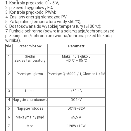
1. Kontrola prędkości 0 ~ 5 V;
2. przewód sygnałowy FG;
3. Kontrola prędkości PWM;
4. Zasilany energią słoneczną PV
5. Zatapialne (temperatura wody ≤50 ℃);
6. Dostosowana do wysokiej temperatury (≥100 ℃);
7. Funkcje ochronne (odwrotna polaryzacja/ochrona przed
przepięciami/ochrona bezwodna/ochrona przed blokadą
wirnika).
Nie.
Przedmiotów
Parametr
1
Średni
Maks. 40% glikolu
Zakres temperatury
-40 ℃ ~ 85 ℃
2
Przepływ i głowa
Przepływ Q=6000L/H, Głowica H≥2M
3
Hałas
≤60 dB
4
Napięcie znamionowe
DC24V
5
Napięcie robocze
DC18~32V
6
Maksymalny prąd
≤5,5 A
7
Moc
120W±10W