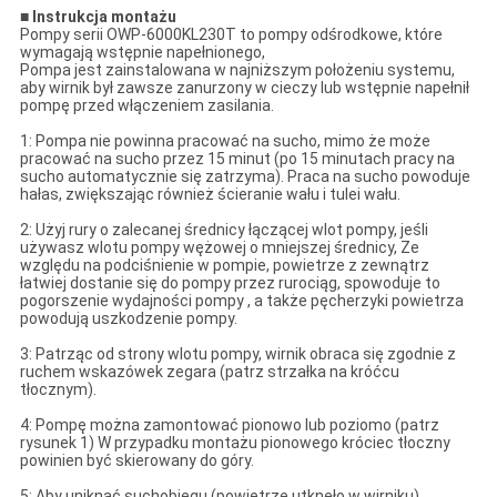
■
Instrukcja montażu
Pompy serii OWP-6000KL230T to pompy odśrodkowe, które
wymagają wstępnie napełnionego,
Pompa jest zainstalowana w najniższym położeniu systemu,
aby wirnik był zawsze zanurzony w cieczy lub wstępnie napełnił
pompę przed włączeniem zasilania.
1: Pompa nie powinna pracować na sucho, mimo że może
pracować na sucho przez 15 minut (po 15 minutach pracy na
sucho automatycznie się zatrzyma). Praca na sucho powoduje
hałas, zwiększając również ścieranie wału i tulei wału.
2: Użyj rury o zalecanej średnicy łączącej wlot pompy, jeśli
używasz wlotu pompy wężowej o mniejszej średnicy, Ze
względu na podciśnienie w pompie, powietrze z zewnątrz
łatwiej dostanie się do pompy przez rurociąg, spowoduje to
pogorszenie wydajności pompy , a także pęcherzyki powietrza
powodują uszkodzenie pompy.
3: Patrząc od strony wlotu pompy, wirnik obraca się zgodnie z
ruchem wskazówek zegara (patrz strzałka na króćcu
tłocznym).
4: Pompę można zamontować pionowo lub poziomo (patrz
rysunek 1) W przypadku montażu pionowego króciec tłoczny
powinien być skierowany do góry.
5: Aby uniknąć suchobiegu (powietrze utknęło w wirniku),