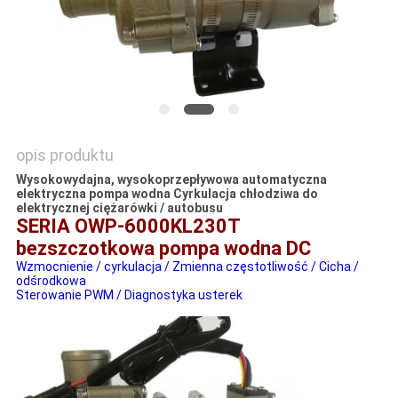
POPROSIĆ
O
WYCENĘ
opis produktu
SITEMAP
Wysokowydajna, wysokoprzepływowa automatyczna
elektryczna pompa wodna Cyrkulacja chłodziwa do
elektrycznej ciężarówki / autobusu
POLITYKA
SERIA OWP-6000KL230T
bezszczotkowa pompa wodna DC
PRYWATNOŚCI
Wzmocnienie / cyrkulacja / Zmienna częstotliwość / Cicha /
odśrodkowa
Sterowanie PWM / Diagnostyka usterek