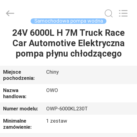
Bextreme
Shell
Motor
Technology
Co.,Ltd.
Samochodowa pompa wodna
All
Rights
24V 6000L H 7M Truck Race
DOM
Reserved.
Car Automotive Elektryczna
PRODUKTY
pompa płynu chłodzącego
FILMY
Miejsce
Chiny
pochodzenia:
O
Nazwa
OWO
handlowa:
NAS
Numer modelu:
OWP-6000KL230T
WYCIECZKA
Minimalne
1 zestaw
zamówienie:
PO