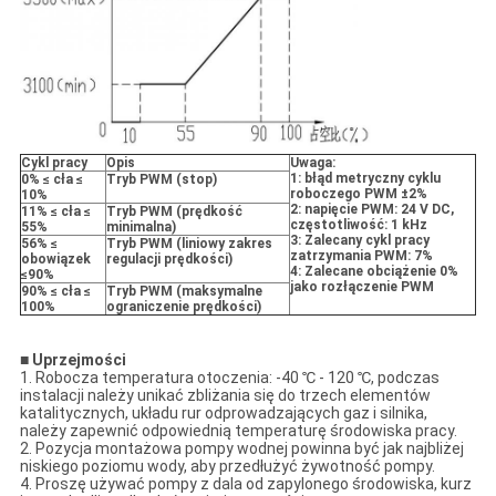
Cykl pracy
Opis
Uwaga:
1: błąd metryczny cyklu
0% ≤ cła ≤
Tryb PWM (stop)
roboczego PWM
±
2%
10%
2: napięcie PWM: 24 V DC,
11% ≤ cła ≤
Tryb PWM (prędkość
częstotliwość: 1 kHz
55%
minimalna)
3:
Zalecany cykl pracy
56% ≤
Tryb PWM (liniowy zakres
zatrzymania PWM: 7%
obowiązek
regulacji prędkości)
4: Zalecane obciążenie 0%
≤90%
jako rozłączenie PWM
90% ≤ cła ≤
Tryb PWM (maksymalne
100%
ograniczenie prędkości)
■
Uprzejmości
1. Robocza temperatura otoczenia: -40 ℃ - 120 ℃, podczas
instalacji należy unikać zbliżania się do trzech elementów
katalitycznych, układu rur odprowadzających gaz i silnika,
należy zapewnić odpowiednią temperaturę środowiska pracy.
2. Pozycja montażowa pompy wodnej powinna być jak najbliżej
niskiego poziomu wody, aby przedłużyć żywotność pompy.
4. Proszę używać pompy z dala od zapylonego środowiska, kurz