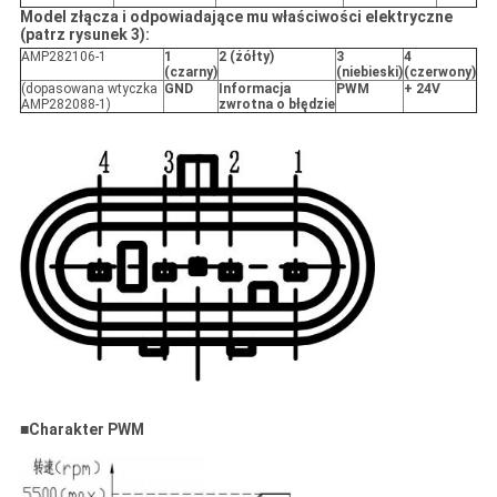
Model złącza i odpowiadające mu właściwości elektryczne
(patrz rysunek 3):
AMP282106-1
1
2 (żółty)
3
4
(czarny)
(niebieski)
(czerwony)
(dopasowana wtyczka
GND
Informacja
PWM
+ 24V
AMP282088-1)
zwrotna o błędzie
■
Charakter PWM