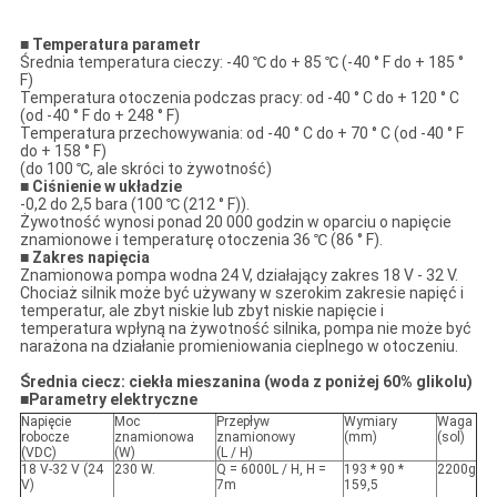
■ Temperatura
parametr
Średnia temperatura cieczy: -40 ℃ do + 85 ℃ (-40 ° F do + 185 °
F)
Temperatura otoczenia podczas pracy: od -40 ° C do + 120 ° C
(od -40 ° F do + 248 ° F)
Temperatura przechowywania: od -40 ° C do + 70 ° C (od -40 ° F
do + 158 ° F)
(do 100 ℃, ale skróci to żywotność)
■
Ciśnienie w układzie
-0,2 do 2,5 bara (100 ℃ (212 ° F)).
Żywotność wynosi ponad 20 000 godzin w oparciu o napięcie
znamionowe i temperaturę otoczenia 36 ℃ (86 ° F).
■
Zakres napięcia
Znamionowa pompa wodna 24 V, działający zakres 18 V - 32 V.
Chociaż silnik może być używany w szerokim zakresie napięć i
temperatur, ale zbyt niskie lub zbyt niskie napięcie i
temperatura wpłyną na żywotność silnika, pompa nie może być
narażona na działanie promieniowania cieplnego w otoczeniu.
Średnia ciecz: ciekła mieszanina (woda z poniżej 60% glikolu)
■
Parametry elektryczne
Napięcie
Moc
Przepływ
Wymiary
Waga
robocze
znamionowa
znamionowy
(mm)
(sol)
(VDC)
(W)
(L / H)
18 V-32 V (24
230 W.
Q = 6000L / H, H =
193 * 90 *
2200g
V)
7m
159,5