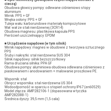
cieczą)
Obudowa głowicy pompy: odlewane ciśnieniowo stopy
aluminium
Wirnik: PPS + GF
Wnęka osłony: PPS + GF
Tuleja wału: karborundowe materiały kompozytowe
Wał: wał ze stali nierdzewnej (3CR14)
Obudowa magnesu: plastikowa kapsuła PPS
Pierścień uszczelniający: EPDM
■ Urządzenie napędowe (w tym silnik)
Wirnik napędowy: magnes w obudowie z tworzywa sztucznego
PPS
Śruby i nakrętki: stal nierdzewna SUS 304
Silnik napędowy: silnik bezszczotkowy
Rama druciana silnika: PPA GF
Obudowa pompy: aluminiowa obudowa odlewana ciśnieniowo z
piaskowaniem i anodowaniem + malowanie proszkowe PE.
Wspornik: stal
Obręcz wspornika: stal nierdzewna US 304
Wodoodporność w oparciu o stopień ochrony IP67 (en60529)
Model złącza: AMP282106-1 (dopasowana wtyczka
AMP282088-1)
Średnica dyszy: 39,5 mm (1,5 cala)