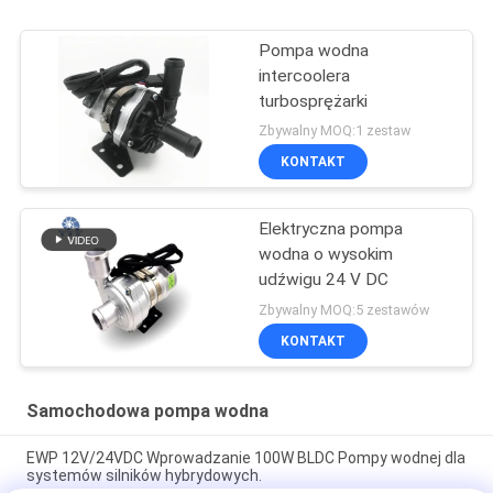
Pompa wodna
intercoolera
turbosprężarki
Zbywalny MOQ:1 zestaw
KONTAKT
Elektryczna pompa
wodna o wysokim
udźwigu 24 V DC
Zbywalny MOQ:5 zestawów
KONTAKT
Samochodowa pompa wodna
EWP 12V/24VDC Wprowadzanie 100W BLDC Pompy wodnej dla
systemów silników hybrydowych.