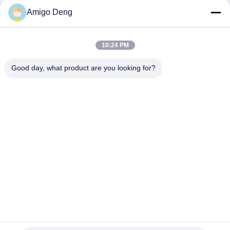
Amigo Deng
Pompy chłodzące samochodowe EWP o napięciu 24VDC do
układu chłodzenia PHEV dla pojazdów elektrycznych z
hybrydowym autobusem.
10:24 PM
Wysokiej jakości pompa wodna Bextreme Shell 24VDC dla
pojazdów silnikowych.
Good day, what product are you looking for?
popularne kategorie
Wszystko
Płyta Sterownika 
Układ Scalony 
BLDC
Sterownika Silnika 
BLDC
3-Fazowy Sterownik 
Samochodowa 
Silnika BLDC
Pompa Wodna
Wentylator 
BLDC Pompa Wodna
Odśrodkowy BLDC
Bezszczotkowy 
Elektryczny Siłownik 
Silnik Prądu Stałego
Liniowy