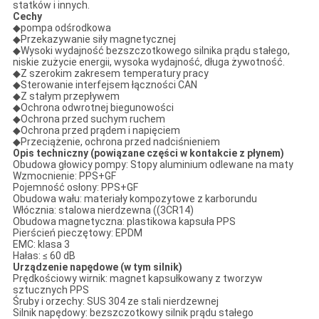
statków i innych.
Cechy
◆pompa odśrodkowa
◆Przekazywanie siły magnetycznej
◆Wysoki wydajność bezszczotkowego silnika prądu stałego,
niskie zużycie energii, wysoka wydajność, długa żywotność.
◆Z szerokim zakresem temperatury pracy
◆Sterowanie interfejsem łączności CAN
◆Z stałym przepływem
◆Ochrona odwrotnej biegunowości
◆Ochrona przed suchym ruchem
◆Ochrona przed prądem i napięciem
◆Przeciążenie, ochrona przed nadciśnieniem
Opis techniczny (powiązane części w kontakcie z płynem)
Obudowa głowicy pompy: Stopy aluminium odlewane na maty
Wzmocnienie: PPS+GF
Pojemność osłony: PPS+GF
Obudowa wału: materiały kompozytowe z karborundu
Włócznia: stalowa nierdzewna ((3CR14)
Obudowa magnetyczna: plastikowa kapsuła PPS
Pierścień pieczętowy: EPDM
EMC: klasa 3
Hałas: ≤ 60 dB
Urządzenie napędowe (w tym silnik)
Prędkościowy wirnik: magnet kapsułkowany z tworzyw
sztucznych PPS
Śruby i orzechy: SUS 304 ze stali nierdzewnej
Silnik napędowy: bezszczotkowy silnik prądu stałego