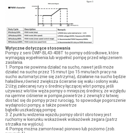
Wytyczne dotyczące stosowania
Pompy z serii OWP-BL43-408T to pompy odśrodkowe, które
wymagają wypełnienia.lub wypełnić pompę przed włączeniem
zasilania.
1: Pompa nie powinna działać na sucho, nawet jeśli może
działać na sucho przez 15 minut (po 15 minutach pracy na
sucho automatycznie się zatrzyma), działanie na sucho będzie
hałaśliwe,również zwiększa ścieranie się wału i osłony wału.
2:Użyj zalecanej rury o średnicy łączącej wlot pompy, jeśli
używasz wlotów węża pompy o mniejszej średnicy, ze względu
na ujemne ciśnienie w pompie,powietrze z zewnątrz łatwiej
dostać się do pompy przez rurociąg, to spowoduje pogorszenie
wydajności pompy, a także powietrze
bąbelki uszkadzają pompę.
3: Z punktu widzenia wjazdu pompy obrót obrotowy jest
ruchomy w kierunku wskazówek wskazówek zegara (patrz
strzałka na wyjściu).
4: Pompę można zamontować pionowo lub poziomo (zob.