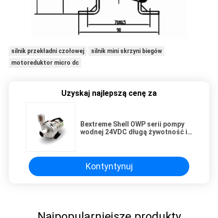
silnik przekładni czołowej
silnik mini skrzyni biegów
motoreduktor micro dc
Uzyskaj najlepszą cenę za
Bextreme Shell OWP serii pompy
wodnej 24VDC długą żywotność i
bez konserwacji.
Kontyntynuj
Najpopularniejsze produkty