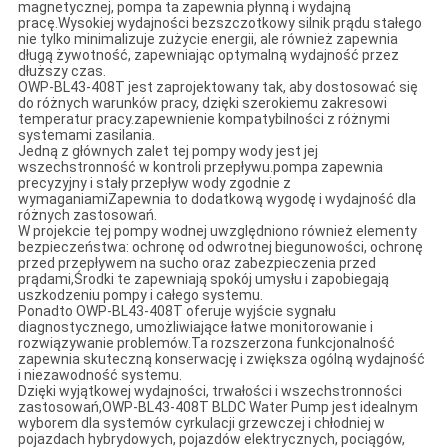
magnetycznej, pompa ta zapewnia płynną i wydajną
pracę.Wysokiej wydajności bezszczotkowy silnik prądu stałego
nie tylko minimalizuje zużycie energii, ale również zapewnia
długą żywotność, zapewniając optymalną wydajność przez
dłuższy czas.
OWP-BL43-408T jest zaprojektowany tak, aby dostosować się
do różnych warunków pracy, dzięki szerokiemu zakresowi
temperatur pracy.zapewnienie kompatybilności z różnymi
systemami zasilania.
Jedną z głównych zalet tej pompy wody jest jej
wszechstronność w kontroli przepływu.pompa zapewnia
precyzyjny i stały przepływ wody zgodnie z
wymaganiamiZapewnia to dodatkową wygodę i wydajność dla
różnych zastosowań.
W projekcie tej pompy wodnej uwzględniono również elementy
bezpieczeństwa: ochronę od odwrotnej biegunowości, ochronę
przed przepływem na sucho oraz zabezpieczenia przed
prądami,Środki te zapewniają spokój umysłu i zapobiegają
uszkodzeniu pompy i całego systemu.
Ponadto OWP-BL43-408T oferuje wyjście sygnału
diagnostycznego, umożliwiające łatwe monitorowanie i
rozwiązywanie problemów.Ta rozszerzona funkcjonalność
zapewnia skuteczną konserwację i zwiększa ogólną wydajność
i niezawodność systemu.
Dzięki wyjątkowej wydajności, trwałości i wszechstronności
zastosowań,OWP-BL43-408T BLDC Water Pump jest idealnym
wyborem dla systemów cyrkulacji grzewczej i chłodniej w
pojazdach hybrydowych, pojazdów elektrycznych, pociągów,