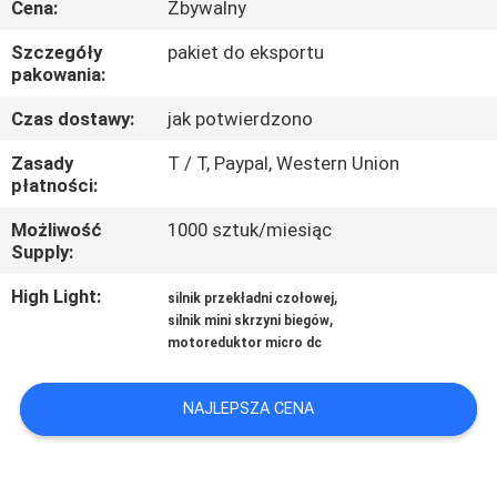
Cena:
Zbywalny
FABRYCE
Szczegóły
pakiet do eksportu
pakowania:
KONTROLA
JAKOŚCI
Czas dostawy:
jak potwierdzono
Zasady
T / T, Paypal, Western Union
płatności:
SKONTAKTUJ
SIĘ
Możliwość
1000 sztuk/miesiąc
Supply:
Z
High Light:
,
silnik przekładni czołowej
NAMI
,
silnik mini skrzyni biegów
motoreduktor micro dc
AKTUALNOŚCI
NAJLEPSZA CENA
WSZYSTKIE
PRZYPADKI