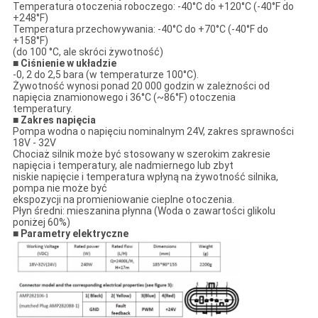
Temperatura otoczenia roboczego: -40°C do +120°C (-40°F do
+248°F)
Temperatura przechowywania: -40°C do +70°C (-40°F do
+158°F)
(do 100 °C, ale skróci żywotność)
■ Ciśnienie w układzie
-0, 2 do 2,5 bara (w temperaturze 100°C).
Żywotność wynosi ponad 20 000 godzin w zależności od
napięcia znamionowego i 36°C (~86°F) otoczenia
temperatury.
■ Zakres napięcia
Pompa wodna o napięciu nominalnym 24V, zakres sprawności
18V - 32V
Chociaż silnik może być stosowany w szerokim zakresie
napięcia i temperatury, ale nadmiernego lub zbyt
niskie napięcie i temperatura wpłyną na żywotność silnika,
pompa nie może być
ekspozycji na promieniowanie cieplne otoczenia.
Płyn średni: mieszanina płynna (Woda o zawartości glikolu
poniżej 60%)
■ Parametry elektryczne