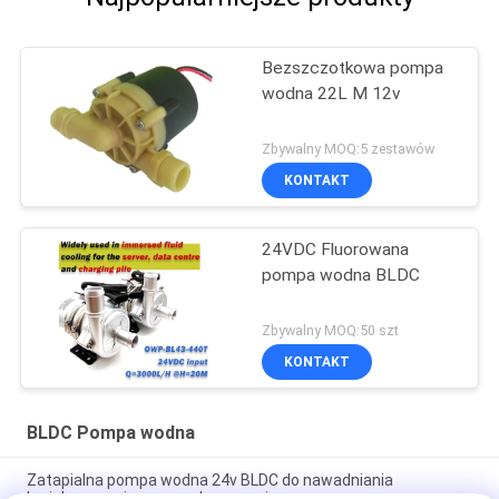
Bezszczotkowa pompa
wodna 22L M 12v
Zbywalny MOQ:5 zestawów
KONTAKT
24VDC Fluorowana
pompa wodna BLDC
Zbywalny MOQ:50 szt
KONTAKT
BLDC Pompa wodna
Zatapialna pompa wodna 24v BLDC do nawadniania
krajobrazowej maszyny laserowej