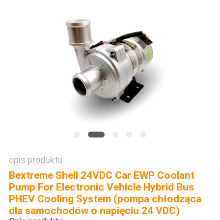
POPROSIĆ
O
WYCENĘ
SITEMAP
POLITYKA
PRYWATNOŚCI
opis produktu
Bextreme Shell 24VDC Car EWP Coolant
Pump For Electronic Vehicle Hybrid Bus
PHEV Cooling System (pompa chłodząca
dla samochodów o napięciu 24 VDC)