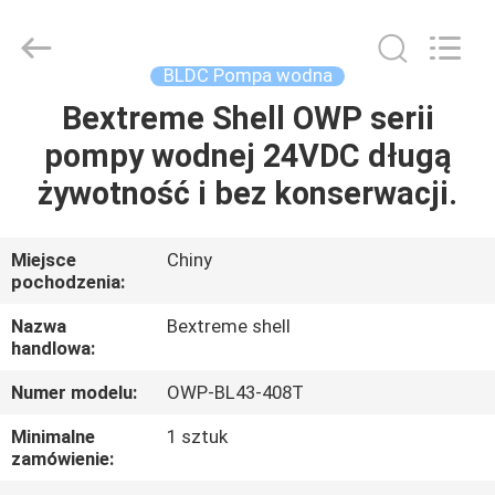
Bextreme
Shell
Motor
Technology
Co.,Ltd.
BLDC Pompa wodna
All
Rights
Bextreme Shell OWP serii
DOM
Reserved.
pompy wodnej 24VDC długą
PRODUKTY
żywotność i bez konserwacji.
FILMY
Miejsce
Chiny
pochodzenia:
O
Nazwa
Bextreme shell
handlowa:
NAS
Numer modelu:
OWP-BL43-408T
WYCIECZKA
Minimalne
1 sztuk
zamówienie:
PO